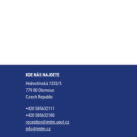
KDE NÁS NAJDETE
Hněvotínská 1333/5
779 00 Olomouc
Czech Republic
+420 585632111
+420 585632180
reception@imtm.upol.cz
info@imtm.cz