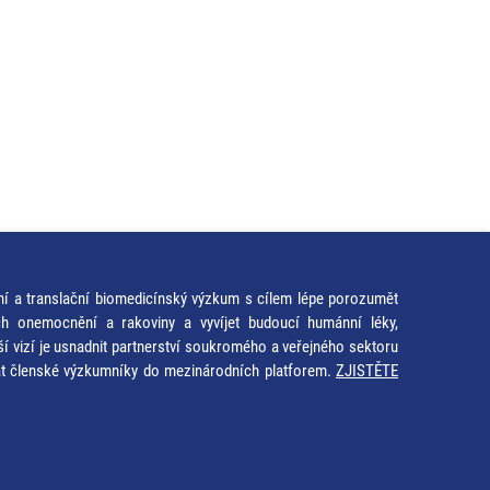
ní a translační biomedicínský výzkum s cílem lépe porozumět
ích onemocnění a rakoviny a vyvíjet budoucí humánní léky,
ší vizí je usnadnit partnerství soukromého a veřejného sektoru
at členské výzkumníky do mezinárodních platforem.
ZJISTĚTE