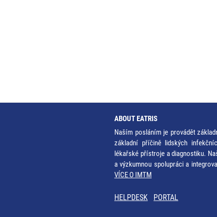
ABOUT EATRIS
Naším posláním je provádět základ
základní příčině lidských infekčn
lékařské přístroje a diagnostiku. Na
a výzkumnou spolupráci a integrov
VÍCE O IMTM
HELPDESK
PORTAL