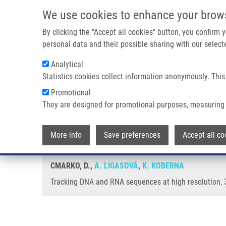
Přejít k hlavnímu obsahu
We use cookies to enhance your brow
By clicking the "Accept all cookies" button, you confirm
personal data and their possible sharing with our selecte
Analytical
Statistics cookies collect information anonymously. This
Drobečková navigace
Promotional
Domů
Tracking DNA And RNA Sequences At High Resolution
They are designed for promotional purposes, measuring 
Tracking DNA and RNA sequences
More info
Save preferences
Accept all co
CMARKO, D.,
A. LIGASOVÁ
,
K. KOBERNA
Tracking DNA and RNA sequences at high resolution, 