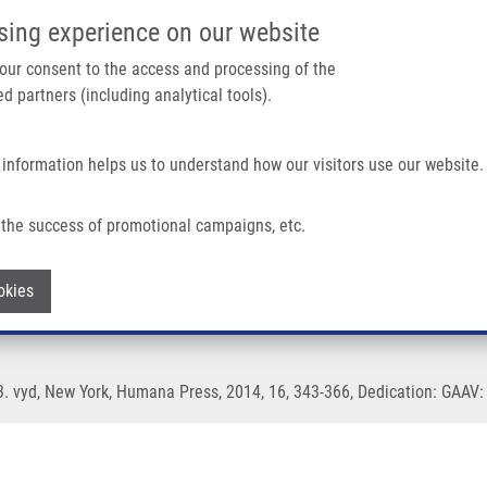
IMTM PORTÁL
PODPOŘTE V
sing experience on our website
Main navigation
 your consent to the access and processing of the
d partners (including analytical tools).
Domů
O nás
Partner institutions
Technologi
 information helps us to understand how our visitors use our website.
the success of promotional campaigns, etc.
 at high resolution
Withdraw consent
okies
3. vyd, New York, Humana Press, 2014, 16, 343-366, Dedication: GAAV