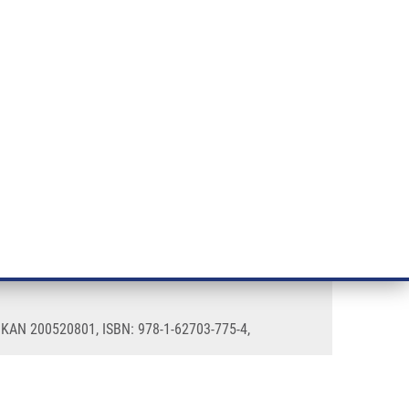
ÝZKUM RAKOVINY
INTRANET
PŘIHLÁSIT SE
CZECH
e a služby
Výzkum
Kontakt
E-shop
: KAN 200520801, ISBN: 978-1-62703-775-4,