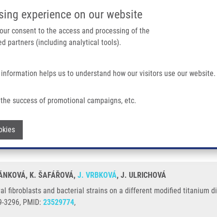
IMTM PORTÁL
PODPOŘTE V
sing experience on our website
Main navigation
 your consent to the access and processing of the
d partners (including analytical tools).
Domů
O nás
Partner institutions
Technologi
 information helps us to understand how our visitors use our website.
acterial Strains On a Different Modified Titanium Discs
the success of promotional campaigns, etc.
gival fibroblasts and bacterial strains 
Withdraw consent
okies
MÁNKOVÁ, K. ŠAFÁŘOVÁ,
J. VRBKOVÁ
, J. ULRICHOVÁ
al fibroblasts and bacterial strains on a different modified titanium 
49-3296, PMID:
23529774
,