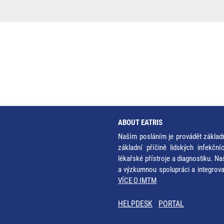
ABOUT EATRIS
Naším posláním je provádět základ
základní příčině lidských infekčn
lékařské přístroje a diagnostiku. Na
a výzkumnou spolupráci a integrov
VÍCE O IMTM
HELPDESK
PORTAL