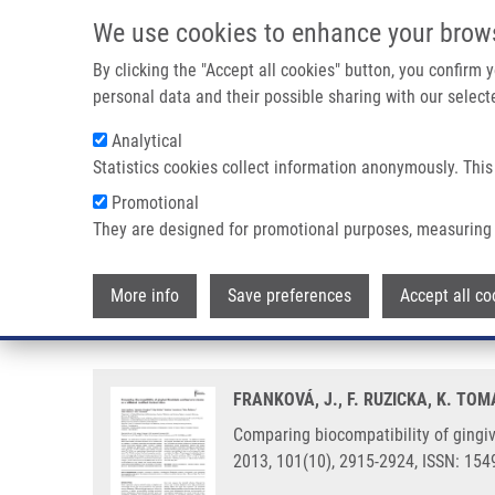
Přejít k hlavnímu obsahu
We use cookies to enhance your brow
By clicking the "Accept all cookies" button, you confirm
personal data and their possible sharing with our selecte
Analytical
Statistics cookies collect information anonymously. This
Drobečková navigace
Promotional
Domů
Comparing Biocompatibility Of Gingival Fibroblasts And B
They are designed for promotional purposes, measuring 
Comparing biocompatibility of gin
More info
Save preferences
Accept all co
discs
FRANKOVÁ, J., F. RUZICKA, K. TO
Comparing biocompatibility of gingiv
2013, 101(10), 2915-2924, ISSN: 15