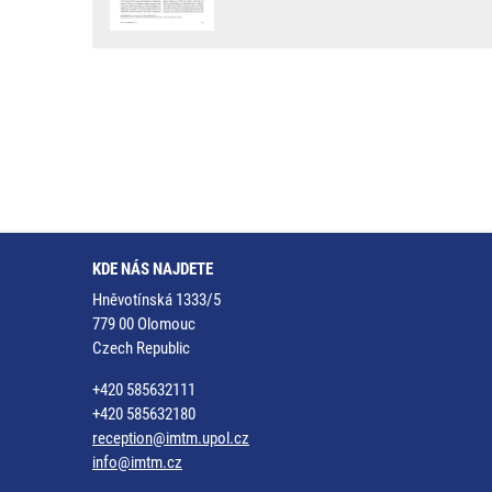
KDE NÁS NAJDETE
Hněvotínská 1333/5
779 00 Olomouc
Czech Republic
+420 585632111
+420 585632180
reception@imtm.upol.cz
info@imtm.cz