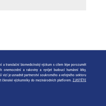
ní a translační biomedicínský výzkum s cílem lépe porozumět
ích onemocnění a rakoviny a vyvíjet budoucí humánní léky,
ší vizí je usnadnit partnerství soukromého a veřejného sektoru
at členské výzkumníky do mezinárodních platforem.
ZJISTĚTE