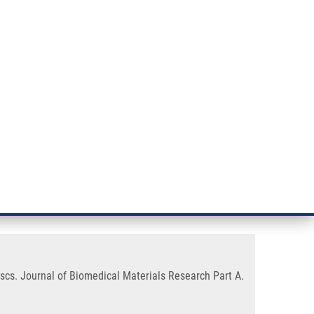
ÝZKUM RAKOVINY
INTRANET
PŘIHLÁSIT SE
CZECH
e a služby
Výzkum
Kontakt
E-shop
on a different modified titanium
discs. Journal of Biomedical Materials Research Part A.