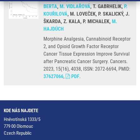
BERTA
,
M. VIDLAŘOVÁ
, T. GABRHELIK,
P.
KOUŘILOVÁ
, M. LOVEČEK, P. SKALICKÝ, J.
ŠKARDA, Z. KALA, P. MICHALEK,
M.
HAJDÚCH
Morphine Analgesia, Cannabinoid Receptor
2, and Opioid Growth Factor Receptor
Cancer Tissue Expression Improve Survival
after Pancreatic Cancer Surgery. Cancers.
2023, 15(16), 4038, ISSN: 2072-6694, PMID:
37627066
,
PDF
.
KDE NÁS NAJDETE
Hněvotínská 1333/5
779 00 Olomouc
Czech Republic