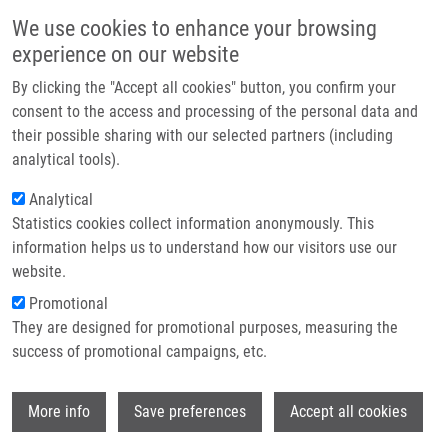
Přejít k hlavnímu obsahu
Main navigatio
We use cookies to enhance your browsing
Domů
experience on our website
O nás
By clicking the "Accept all cookies" button, you confirm your
Drobečková navigace
Domů
Partner institutions
consent to the access and processing of the personal data and
Morphine Analgesia, Cannabinoid Receptor 2, And Opioid Growth Factor
their possible sharing with our selected partners (including
Technologie a služby
Receptor Cancer Tissue Expression Improve Survival After Pancreatic
analytical tools).
Cancer Surgery
Výzkum
Analytical
Morphine Analgesia, Cannabinoid
Statistics cookies collect information anonymously. This
Kontakt
information helps us to understand how our visitors use our
Receptor 2, and Opioid Growth Factor
E-shop
website.
Receptor Cancer Tissue Expression
Promotional
Improve Survival after Pancreatic
They are designed for promotional purposes, measuring the
success of promotional campaigns, etc.
Cancer Surgery
Wi
More info
Save preferences
Accept all cookies
VECERA, L., P. PRASIL,
J. SROVNAL
,
E.