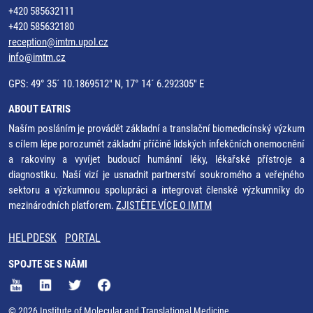
+420 585632111
+420 585632180
reception@imtm.upol.cz
info@imtm.cz
GPS: 49° 35´ 10.1869512" N, 17° 14´ 6.292305" E
ABOUT EATRIS
Naším posláním je provádět základní a translační biomedicínský výzkum
s cílem lépe porozumět základní příčině lidských infekčních onemocnění
a rakoviny a vyvíjet budoucí humánní léky, lékařské přístroje a
diagnostiku. Naší vizí je usnadnit partnerství soukromého a veřejného
sektoru a výzkumnou spolupráci a integrovat členské výzkumníky do
mezinárodních platforem.
ZJISTĚTE VÍCE O IMTM
HELPDESK
PORTAL
SPOJTE SE S NÁMI
© 2026 Institute of Molecular and Translational Medicine