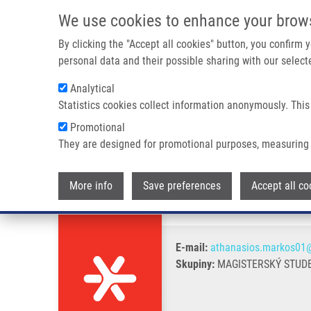
Přejít k hlavnímu obsahu
We use cookies to enhance your brow
By clicking the "Accept all cookies" button, you confirm
personal data and their possible sharing with our selecte
Analytical
Statistics cookies collect information anonymously. This
Drobečková navigace
Promotional
Domů
Markos Athanasios
They are designed for promotional purposes, measuring 
Markos Athanasios
More info
Save preferences
Accept all co
E-mail:
athanasios.markos01
Skupiny:
MAGISTERSKÝ STUD