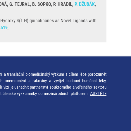
VÁ, G. TEJRAL, B. SOPKO, P. HRADIL,
P. DŽUBÁK
,
3-Hydroxy-4(1 H)-quinolinones as Novel Ligands with
8519
,
ní a translační biomedicínský výzkum s cílem lépe porozumět
ích onemocnění a rakoviny a vyvíjet budoucí humánní léky,
ší vizí je usnadnit partnerství soukromého a veřejného sektoru
at členské výzkumníky do mezinárodních platforem.
ZJISTĚTE