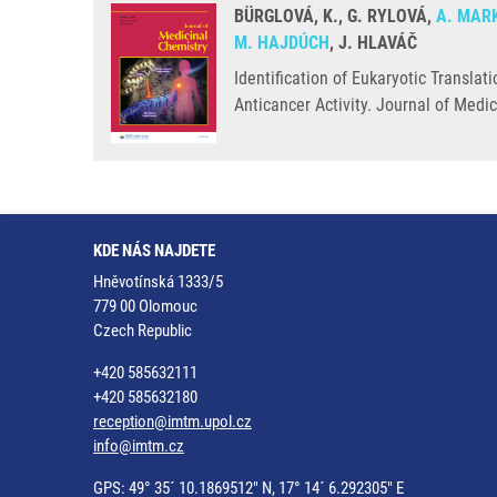
BÜRGLOVÁ, K., G. RYLOVÁ,
A. MAR
M. HAJDÚCH
, J. HLAVÁČ
Identification of Eukaryotic Transla
Anticancer Activity. Journal of Medi
KDE NÁS NAJDETE
Hněvotínská 1333/5
779 00 Olomouc
Czech Republic
+420 585632111
+420 585632180
reception@imtm.upol.cz
info@imtm.cz
GPS: 49° 35´ 10.1869512" N, 17° 14´ 6.292305" E