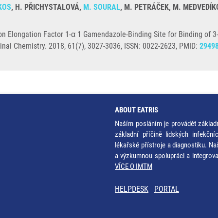
KOS
, H. PŘICHYSTALOVÁ,
M. SOURAL
, M. PETRÁČEK, M. MEDVEDÍKO
tion Elongation Factor 1-α 1 Gamendazole-Binding Site for Binding of 
cinal Chemistry. 2018, 61(7), 3027-3036, ISSN: 0022-2623, PMID:
2949
ABOUT EATRIS
Naším posláním je provádět základ
základní příčině lidských infekčn
lékařské přístroje a diagnostiku. Na
a výzkumnou spolupráci a integrov
VÍCE O IMTM
HELPDESK
PORTAL