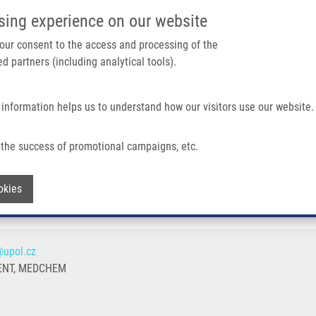
IMTM PORTÁL
PODPOŘTE V
sing experience on our website
Main navigation
 your consent to the access and processing of the
d partners (including analytical tools).
Domů
O nás
Partner institutions
Technologi
 information helps us to understand how our visitors use our website.
the success of promotional campaigns, etc.
Withdraw consent
okies
@upol.cz
ENT, MEDCHEM