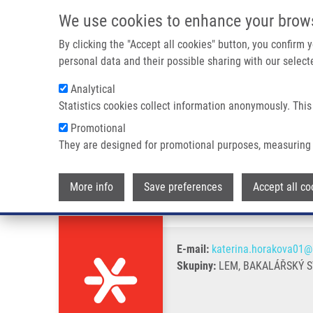
Přejít k hlavnímu obsahu
We use cookies to enhance your brow
By clicking the "Accept all cookies" button, you confirm
personal data and their possible sharing with our selecte
Analytical
Statistics cookies collect information anonymously. This
Drobečková navigace
Promotional
Domů
Horáková Kateřina
They are designed for promotional purposes, measuring 
Horáková Kateřina
More info
Save preferences
Accept all co
E-mail:
katerina.horakova01@
Skupiny:
LEM, BAKALÁŘSKÝ 