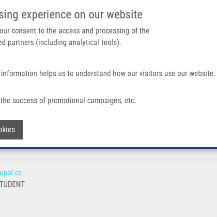
IMTM PORTÁL
PODPOŘTE V
sing experience on our website
Main navigation
 your consent to the access and processing of the
d partners (including analytical tools).
Domů
O nás
Partner institutions
Technologi
 information helps us to understand how our visitors use our website.
the success of promotional campaigns, etc.
Withdraw consent
okies
upol.cz
STUDENT