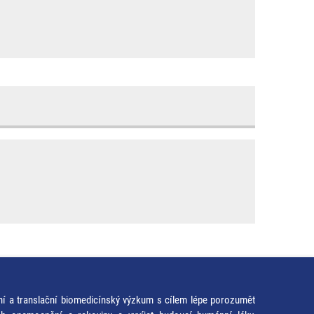
ní a translační biomedicínský výzkum s cílem lépe porozumět