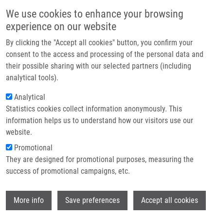
Přejít k hlavnímu obsahu
Main navigatio
We use cookies to enhance your browsing
Domů
experience on our website
O nás
By clicking the "Accept all cookies" button, you confirm your
Drobečková navigace
Domů
Šenkyříková Markéta M.Sc.
Partner institutions
consent to the access and processing of the personal data and
their possible sharing with our selected partners (including
Technologie a služby
Šenkyříková Markéta M.Sc.
analytical tools).
Výzkum
Analytical
Statistics cookies collect information anonymously. This
Kontakt
information helps us to understand how our visitors use our
E-shop
website.
E-mail:
marketa.senkyrikova@upol.cz
Promotional
Telefon:
+420 585632172
They are designed for promotional purposes, measuring the
Skupiny:
ÚMTM, LIG, PERSONÁL
success of promotional campaigns, etc.
Wi
More info
Save preferences
Accept all cookies