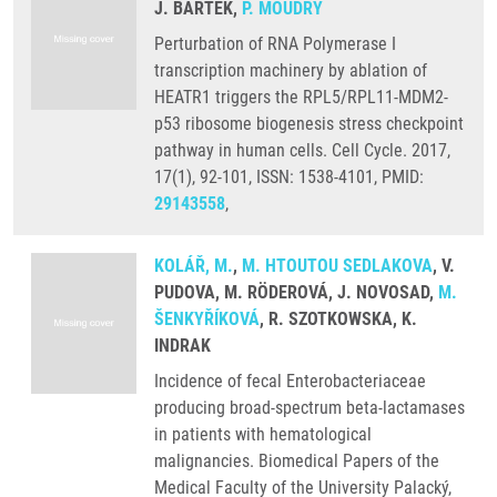
J. BÁRTEK,
P. MOUDRÝ
Perturbation of RNA Polymerase I
transcription machinery by ablation of
HEATR1 triggers the RPL5/RPL11-MDM2-
p53 ribosome biogenesis stress checkpoint
pathway in human cells. Cell Cycle. 2017,
17(1), 92-101, ISSN: 1538-4101, PMID:
29143558
,
KOLÁŘ, M.
,
M. HTOUTOU SEDLAKOVA
, V.
PUDOVA, M. RÖDEROVÁ, J. NOVOSAD,
M.
ŠENKYŘÍKOVÁ
, R. SZOTKOWSKA, K.
INDRAK
Incidence of fecal Enterobacteriaceae
producing broad-spectrum beta-lactamases
in patients with hematological
malignancies. Biomedical Papers of the
Medical Faculty of the University Palacký,