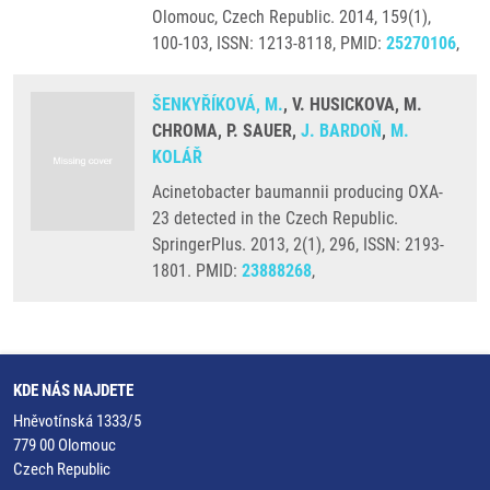
Olomouc, Czech Republic. 2014, 159(1),
100-103, ISSN: 1213-8118, PMID:
25270106
,
ŠENKYŘÍKOVÁ, M.
, V. HUSICKOVA, M.
CHROMA, P. SAUER,
J. BARDOŇ
,
M.
KOLÁŘ
Acinetobacter baumannii producing OXA-
23 detected in the Czech Republic.
SpringerPlus. 2013, 2(1), 296, ISSN: 2193-
1801. PMID:
23888268
,
KDE NÁS NAJDETE
Hněvotínská 1333/5
779 00 Olomouc
Czech Republic