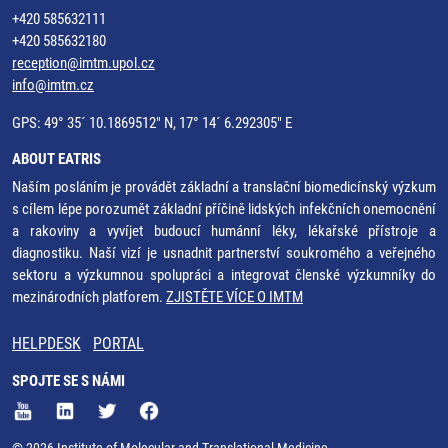
+420 585632111
+420 585632180
reception@imtm.upol.cz
info@imtm.cz
GPS: 49° 35´ 10.1869512" N, 17° 14´ 6.292305" E
ABOUT EATRIS
Naším posláním je provádět základní a translační biomedicínský výzkum
s cílem lépe porozumět základní příčině lidských infekčních onemocnění
a rakoviny a vyvíjet budoucí humánní léky, lékařské přístroje a
diagnostiku. Naší vizí je usnadnit partnerství soukromého a veřejného
sektoru a výzkumnou spolupráci a integrovat členské výzkumníky do
mezinárodních platforem.
ZJISTĚTE VÍCE O IMTM
HELPDESK
PORTAL
SPOJTE SE S NÁMI