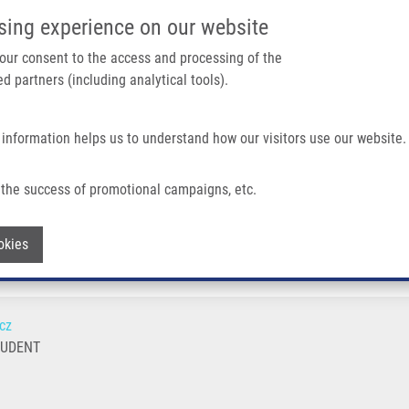
IMTM PORTÁL
PODPOŘTE V
sing experience on our website
Main navigation
 your consent to the access and processing of the
d partners (including analytical tools).
Domů
O nás
Partner institutions
Technologi
 information helps us to understand how our visitors use our website.
the success of promotional campaigns, etc.
Withdraw consent
okies
cz
TUDENT