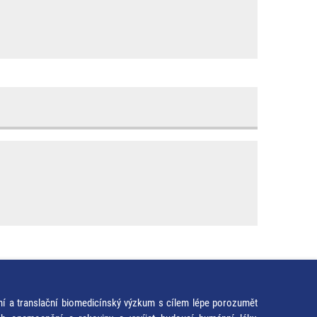
ní a translační biomedicínský výzkum s cílem lépe porozumět