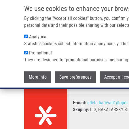
Přejít k hlavnímu obsahu
We use cookies to enhance your brow
By clicking the "Accept all cookies" button, you confirm
personal data and their possible sharing with our selecte
Analytical
Statistics cookies collect information anonymously. This
Drobečková navigace
Promotional
Domů
Baťová Adéla
They are designed for promotional purposes, measuring 
Baťová Adéla
More info
Save preferences
Accept all co
E-mail:
adela.batova01@upol.
Skupiny:
LIG, BAKALÁŘSKÝ S