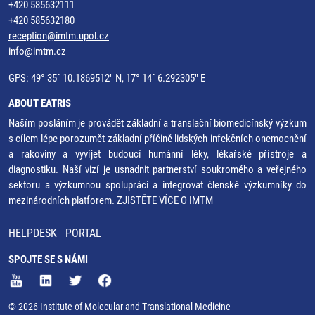
+420 585632111
+420 585632180
reception@imtm.upol.cz
info@imtm.cz
GPS: 49° 35´ 10.1869512" N, 17° 14´ 6.292305" E
ABOUT EATRIS
Naším posláním je provádět základní a translační biomedicínský výzkum
s cílem lépe porozumět základní příčině lidských infekčních onemocnění
a rakoviny a vyvíjet budoucí humánní léky, lékařské přístroje a
diagnostiku. Naší vizí je usnadnit partnerství soukromého a veřejného
sektoru a výzkumnou spolupráci a integrovat členské výzkumníky do
mezinárodních platforem.
ZJISTĚTE VÍCE O IMTM
HELPDESK
PORTAL
SPOJTE SE S NÁMI
© 2026 Institute of Molecular and Translational Medicine