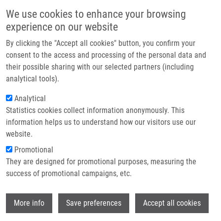
Přejít k hlavnímu obsahu
Main navigatio
We use cookies to enhance your browsing
Domů
experience on our website
O nás
By clicking the "Accept all cookies" button, you confirm your
Drobečková navigace
Domů
Paciorková Ema
Partner institutions
consent to the access and processing of the personal data and
their possible sharing with our selected partners (including
Technologie a služby
Paciorková Ema
analytical tools).
Výzkum
Analytical
Statistics cookies collect information anonymously. This
Kontakt
information helps us to understand how our visitors use our
E-shop
website.
E-mail:
ema.paciorkova01@upol.cz
Promotional
Skupiny:
ÚMTM, LEM,
They are designed for promotional purposes, measuring the
MAGISTERSKÝ STUDENT
success of promotional campaigns, etc.
Wi
More info
Save preferences
Accept all cookies