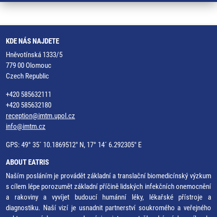
KDE NÁS NAJDETE
Hněvotínská 1333/5
779 00 Olomouc
Czech Republic
+420 585632111
+420 585632180
reception@imtm.upol.cz
info@imtm.cz
GPS: 49° 35´ 10.1869512" N, 17° 14´ 6.292305" E
ABOUT EATRIS
Naším posláním je provádět základní a translační biomedicínský výzkum
s cílem lépe porozumět základní příčině lidských infekčních onemocnění
a rakoviny a vyvíjet budoucí humánní léky, lékařské přístroje a
diagnostiku. Naší vizí je usnadnit partnerství soukromého a veřejného