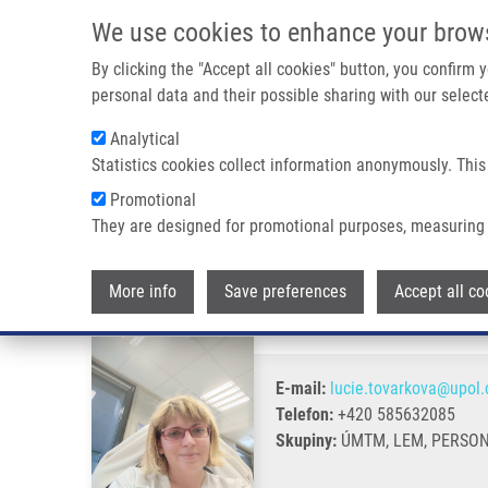
Přejít k hlavnímu obsahu
We use cookies to enhance your brow
By clicking the "Accept all cookies" button, you confirm
personal data and their possible sharing with our selecte
Analytical
Statistics cookies collect information anonymously. This
Drobečková navigace
Promotional
Domů
Továrková Lucie
They are designed for promotional purposes, measuring 
Továrková Lucie
More info
Save preferences
Accept all co
E-mail:
lucie.tovarkova@upol.
Telefon:
+420 585632085
Skupiny:
ÚMTM, LEM, PERSO