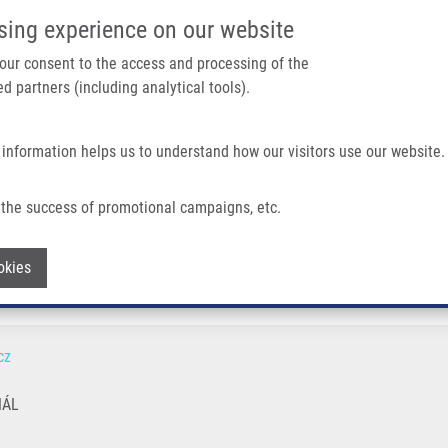
IMTM PORTÁL
PODPOŘTE V
sing experience on our website
Main navigation
 your consent to the access and processing of the
d partners (including analytical tools).
Domů
O nás
Partner institutions
Technologi
 information helps us to understand how our visitors use our website.
the success of promotional campaigns, etc.
Withdraw consent
okies
cz
NÁL