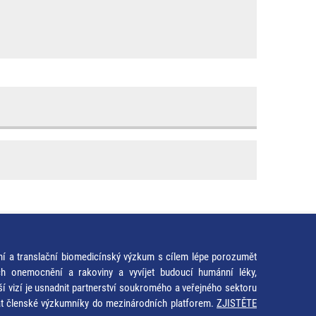
ní a translační biomedicínský výzkum s cílem lépe porozumět
ích onemocnění a rakoviny a vyvíjet budoucí humánní léky,
ší vizí je usnadnit partnerství soukromého a veřejného sektoru
at členské výzkumníky do mezinárodních platforem.
ZJISTĚTE