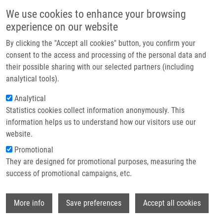
Přejít k hlavnímu obsahu
Main navigatio
We use cookies to enhance your browsing
Domů
experience on our website
O nás
By clicking the "Accept all cookies" button, you confirm your
Drobečková navigace
Domů
Rožková Markéta
Partner institutions
consent to the access and processing of the personal data and
their possible sharing with our selected partners (including
Technologie a služby
Rožková Markéta
analytical tools).
Výzkum
Analytical
Statistics cookies collect information anonymously. This
Kontakt
information helps us to understand how our visitors use our
E-shop
website.
E-mail:
marketa.rozkova01@upol.cz
Promotional
Skupiny:
LEM, MAGISTERSKÝ
They are designed for promotional purposes, measuring the
STUDENT
success of promotional campaigns, etc.
Wi
More info
Save preferences
Accept all cookies