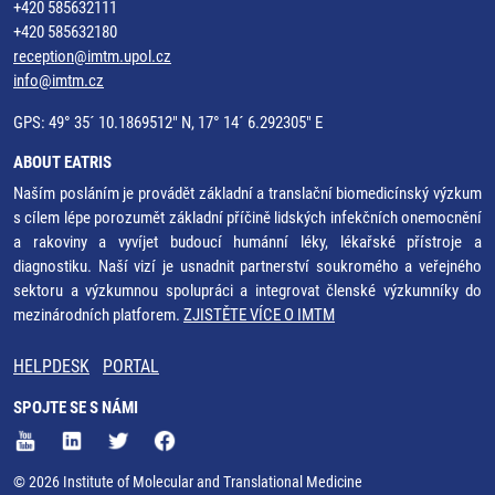
+420 585632111
+420 585632180
reception@imtm.upol.cz
info@imtm.cz
GPS: 49° 35´ 10.1869512" N, 17° 14´ 6.292305" E
ABOUT EATRIS
Naším posláním je provádět základní a translační biomedicínský výzkum
s cílem lépe porozumět základní příčině lidských infekčních onemocnění
a rakoviny a vyvíjet budoucí humánní léky, lékařské přístroje a
diagnostiku. Naší vizí je usnadnit partnerství soukromého a veřejného
sektoru a výzkumnou spolupráci a integrovat členské výzkumníky do
mezinárodních platforem.
ZJISTĚTE VÍCE O IMTM
HELPDESK
PORTAL
SPOJTE SE S NÁMI
© 2026 Institute of Molecular and Translational Medicine