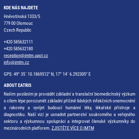
KDE NÁS NAJDETE
Hněvotínská 1333/5
779 00 Olomouc
Czech Republic
+420 585632111
+420 585632180
reception@imtm.upol.cz
info@imtm.cz
GPS: 49° 35´ 10.1869512" N, 17° 14´ 6.292305" E
ABOUT EATRIS
Naším posláním je provádět základní a translační biomedicínský výzkum
s cílem lépe porozumět základní příčině lidských infekčních onemocnění
a rakoviny a vyvíjet budoucí humánní léky, lékařské přístroje a
diagnostiku. Naší vizí je usnadnit partnerství soukromého a veřejného
sektoru a výzkumnou spolupráci a integrovat členské výzkumníky do
mezinárodních platforem.
ZJISTĚTE VÍCE O IMTM