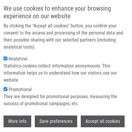
Přejít k hlavnímu obsahu
Main navigatio
We use cookies to enhance your browsing
Domů
experience on our website
O nás
By clicking the "Accept all cookies" button, you confirm your
Drobečková navigace
Domů
Bendová Michaela MSc.
Partner institutions
consent to the access and processing of the personal data and
their possible sharing with our selected partners (including
Technologie a služby
Bendová Michaela MSc.
analytical tools).
Výzkum
Analytical
Statistics cookies collect information anonymously. This
Kontakt
information helps us to understand how our visitors use our
E-shop
website.
E-mail:
michaela.bendova@upol.cz
Promotional
Telefon:
+420 585 632 050
They are designed for promotional purposes, measuring the
Skupiny:
ÚMTM, LEM, PERSONÁL
success of promotional campaigns, etc.
Wi
More info
Save preferences
Accept all cookies