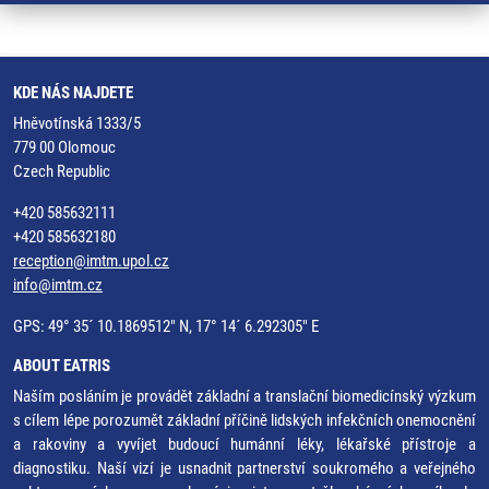
KDE NÁS NAJDETE
Hněvotínská 1333/5
779 00 Olomouc
Czech Republic
+420 585632111
+420 585632180
reception@imtm.upol.cz
info@imtm.cz
GPS: 49° 35´ 10.1869512" N, 17° 14´ 6.292305" E
ABOUT EATRIS
Naším posláním je provádět základní a translační biomedicínský výzkum
s cílem lépe porozumět základní příčině lidských infekčních onemocnění
a rakoviny a vyvíjet budoucí humánní léky, lékařské přístroje a
diagnostiku. Naší vizí je usnadnit partnerství soukromého a veřejného