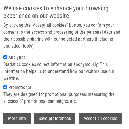
Přejít k hlavnímu obsahu
Main navigatio
We use cookies to enhance your browsing
Domů
experience on our website
O nás
By clicking the "Accept all cookies" button, you confirm your
Drobečková navigace
Domů
Svobodová Vendula
Partner institutions
consent to the access and processing of the personal data and
their possible sharing with our selected partners (including
Technologie a služby
Svobodová Vendula
analytical tools).
Výzkum
Analytical
Statistics cookies collect information anonymously. This
Kontakt
information helps us to understand how our visitors use our
E-shop
website.
E-mail:
vendula.svobodova01@upol.cz
Promotional
They are designed for promotional purposes, measuring the
success of promotional campaigns, etc.
Wi
More info
Save preferences
Accept all cookies