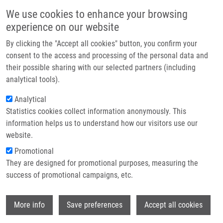
Přejít k hlavnímu obsahu
Main navigatio
We use cookies to enhance your browsing
Domů
experience on our website
O nás
By clicking the "Accept all cookies" button, you confirm your
Drobečková navigace
Domů
Lukáč Dávid MSc
Partner institutions
consent to the access and processing of the personal data and
their possible sharing with our selected partners (including
Technologie a služby
Lukáč Dávid MSc
analytical tools).
Výzkum
Analytical
Statistics cookies collect information anonymously. This
Kontakt
information helps us to understand how our visitors use our
E-shop
website.
E-mail:
david.lukac01@upol.cz
Telefon:
+421911438047
Promotional
Skupiny:
DOKTORSKÝ STUDENT,
They are designed for promotional purposes, measuring the
ÚMTM, LIG, PERSONÁL
success of promotional campaigns, etc.
Wi
More info
Save preferences
Accept all cookies