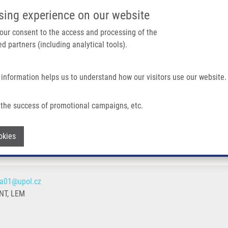
IMTM PORTÁL
PODPOŘTE V
sing experience on our website
Main navigation
 your consent to the access and processing of the
d partners (including analytical tools).
Domů
O nás
Partner institutions
Technologi
 information helps us to understand how our visitors use our website.
the success of promotional campaigns, etc.
Withdraw consent
okies
va01@upol.cz
T, LEM