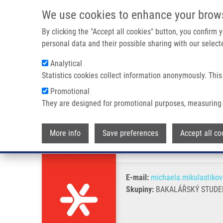
Přejít k hlavnímu obsahu
We use cookies to enhance your brow
By clicking the "Accept all cookies" button, you confirm
personal data and their possible sharing with our selecte
Analytical
Statistics cookies collect information anonymously. This
Drobečková navigace
Promotional
Domů
Mikuláštíková Michaela
They are designed for promotional purposes, measuring 
Mikuláštíková Michaela
More info
Save preferences
Accept all co
E-mail:
michaela.mikulastiko
Skupiny:
BAKALÁŘSKÝ STUDEN