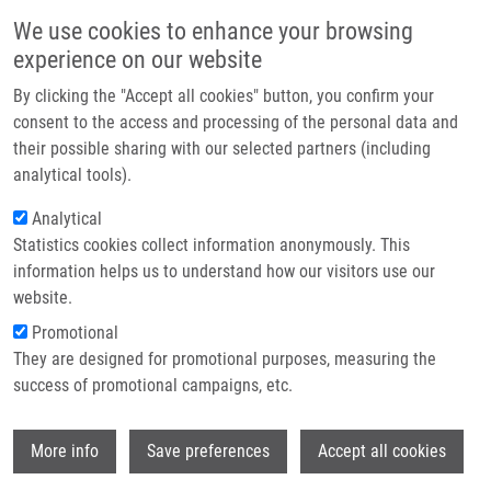
Přejít k hlavnímu obsahu
Main navigatio
We use cookies to enhance your browsing
Domů
experience on our website
O nás
By clicking the "Accept all cookies" button, you confirm your
Drobečková navigace
Domů
Kouřil Štěpán
Partner institutions
consent to the access and processing of the personal data and
their possible sharing with our selected partners (including
Technologie a služby
Kouřil Štěpán
analytical tools).
Výzkum
Analytical
Statistics cookies collect information anonymously. This
Kontakt
information helps us to understand how our visitors use our
E-shop
website.
E-mail:
stepan.kouril01@upol.cz
Skupiny:
DOKTORSKÝ STUDENT,
Promotional
ÚMTM, METABOLOMIKA,
They are designed for promotional purposes, measuring the
PERSONÁL
success of promotional campaigns, etc.
Wi
More info
Save preferences
Accept all cookies