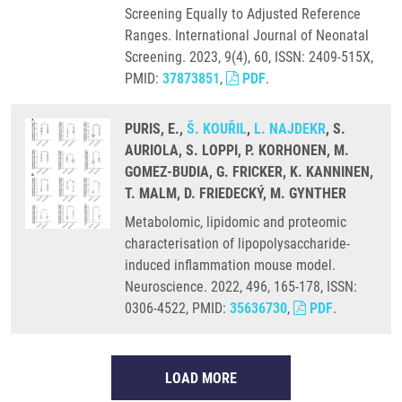
Screening Equally to Adjusted Reference
Ranges. International Journal of Neonatal
Screening. 2023, 9(4), 60, ISSN: 2409-515X,
PMID:
37873851
,
PDF
.
PURIS, E.,
Š. KOUŘIL
,
L. NAJDEKR
, S.
AURIOLA, S. LOPPI, P. KORHONEN, M.
GOMEZ-BUDIA, G. FRICKER, K. KANNINEN,
T. MALM, D. FRIEDECKÝ, M. GYNTHER
Metabolomic, lipidomic and proteomic
characterisation of lipopolysaccharide-
induced inflammation mouse model.
Neuroscience. 2022, 496, 165-178, ISSN:
0306-4522, PMID:
35636730
,
PDF
.
LOAD MORE