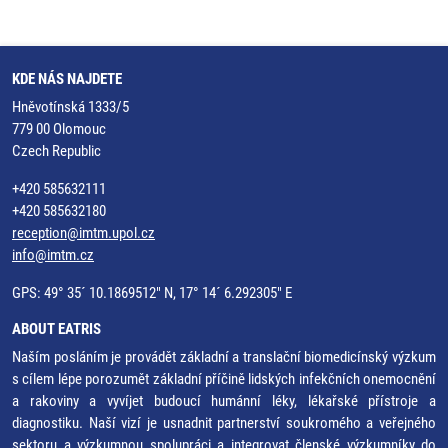
KDE NÁS NAJDETE
Hněvotínská 1333/5
779 00 Olomouc
Czech Republic
+420 585632111
+420 585632180
reception@imtm.upol.cz
info@imtm.cz
GPS: 49° 35´ 10.1869512" N, 17° 14´ 6.292305" E
ABOUT EATRIS
Naším posláním je provádět základní a translační biomedicínský výzkum
s cílem lépe porozumět základní příčině lidských infekčních onemocnění
a rakoviny a vyvíjet budoucí humánní léky, lékařské přístroje a
diagnostiku. Naší vizí je usnadnit partnerství soukromého a veřejného
sektoru a výzkumnou spolupráci a integrovat členské výzkumníky do