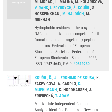
M. MORADI, L. MALINA, M. KOLARIKOVA,
V. RANC
,
I. FRYDRYCH
,
Š. KOUŘIL
, S.
HOSSEINKHANI,
M. HAJDÚCH
, M.
NIKKHAH
Hydrophobic residues in the α-synuclein
NAC domain drive seed-competent fibril
formation and are targeted by peptide
inhibitors. Federation of European
Biochemical Societies. Federation of
European Biochemical Societies. 2026,
ISSN: 1742-464X, PMID:
40819250
,
KOUŘIL, Š.
,
J. JERONIMO DE SOUSA
, K.
FACEVICOVA, A. GARDLO,
C.
MUEHLMANN
, K. NORDHAUSEN, J.
FRIEDECKÁ,
T. ADAM
Multivariate Independent Component
Analysis Identifies Patients in Newborn