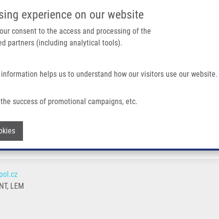
IMTM PORTÁL
PODPOŘTE V
sing experience on our website
Main navigation
 your consent to the access and processing of the
d partners (including analytical tools).
Domů
O nás
Partner institutions
Technologi
 information helps us to understand how our visitors use our website.
the success of promotional campaigns, etc.
Withdraw consent
okies
ol.cz
T, LEM