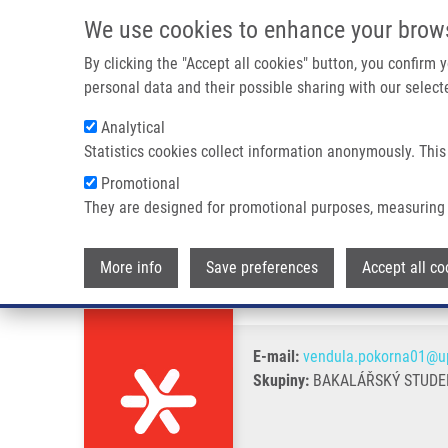
Přejít k hlavnímu obsahu
We use cookies to enhance your brow
By clicking the "Accept all cookies" button, you confirm
personal data and their possible sharing with our selecte
Analytical
Statistics cookies collect information anonymously. This
Drobečková navigace
Promotional
Domů
Pokorná Vendula
They are designed for promotional purposes, measuring 
Pokorná Vendula
More info
Save preferences
Accept all co
E-mail:
vendula.pokorna01@up
Skupiny:
BAKALÁŘSKÝ STUDEN