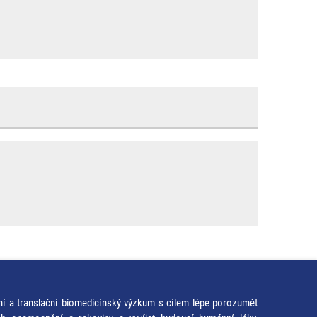
ní a translační biomedicínský výzkum s cílem lépe porozumět