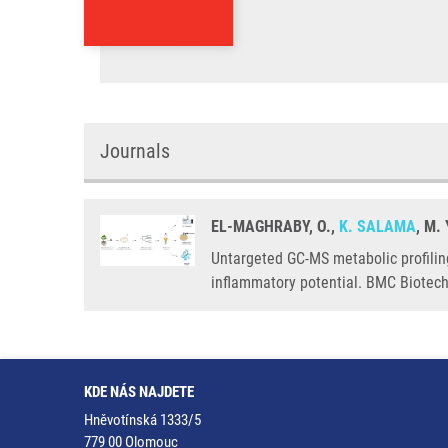
Journals
EL-MAGHRABY, O.,
K. SALAMA
, M
Untargeted GC-MS metabolic profilin
inflammatory potential. BMC Biotec
KDE NÁS NAJDETE
Hněvotínská 1333/5
779 00 Olomouc