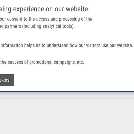
IMTM PORTÁL
PODPOŘTE V
sing experience on our website
Main navigation
 your consent to the access and processing of the
d partners (including analytical tools).
Domů
O nás
Partner institutions
Technologi
 information helps us to understand how our visitors use our website.
the success of promotional campaigns, etc.
Withdraw consent
okies
z