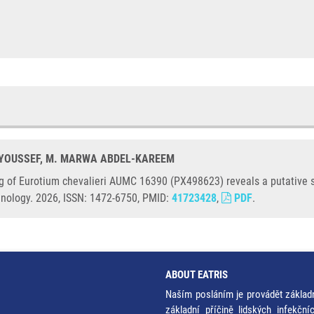
. YOUSSEF, M. MARWA ABDEL-KAREEM
g of Eurotium chevalieri AUMC 16390 (PX498623) reveals a putative st
hnology. 2026, ISSN: 1472-6750, PMID:
41723428
,
PDF
.
ABOUT EATRIS
Naším posláním je provádět základ
základní příčině lidských infekčn