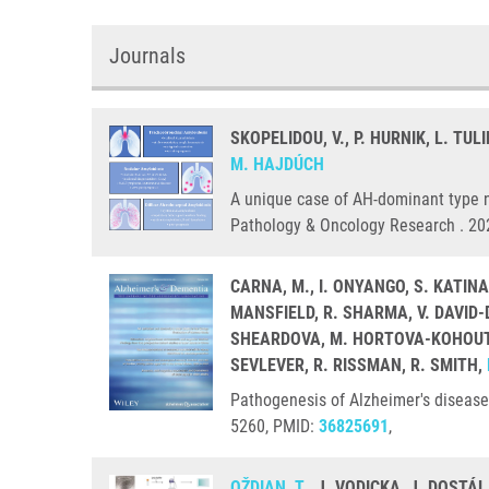
Journals
SKOPELIDOU, V., P. HURNIK, L. TUL
M. HAJDÚCH
A unique case of AH-dominant type n
Pathology & Oncology Research . 20
CARNA, M., I. ONYANGO, S. KATIN
MANSFIELD, R. SHARMA, V. DAVID-D
SHEARDOVA, M. HORTOVA-KOHOUTKOV
SEVLEVER, R. RISSMAN, R. SMITH,
Pathogenesis of Alzheimer's disease:
5260, PMID:
36825691
,
OŽDIAN, T.
, J. VODICKA, J. DOSTÁL