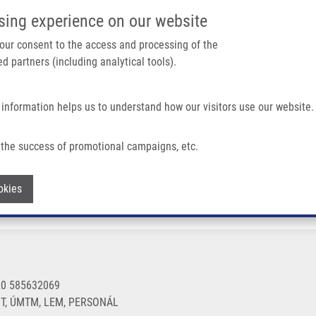
IMTM PORTÁL
PODPOŘTE V
sing experience on our website
Main navigation
 your consent to the access and processing of the
d partners (including analytical tools).
Domů
O nás
Partner institutions
Technologi
 information helps us to understand how our visitors use our website.
the success of promotional campaigns, etc.
Withdraw consent
okies
20 585632069
, ÚMTM, LEM, PERSONÁL