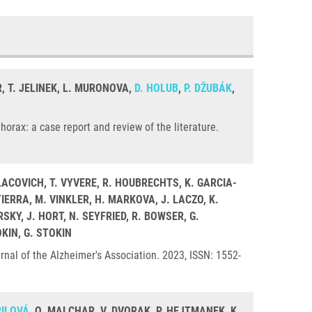
R, T. JELINEK, L. MURONOVA,
D. HOLUB
,
P. DŽUBÁK
,
ax: a case report and review of the literature.
 LACOVICH, T. VYVERE, R. HOUBRECHTS, K. GARCIA-
IERRA, M. VINKLER, H. MARKOVA, J. LACZO, K.
Y, J. HORT, N. SEYFRIED, R. BOWSER, G.
OKIN, G. STOKIN
rnal of the Alzheimer's Association. 2023, ISSN: 1552-
ŘILOVÁ
, O. MALCHAR, V. DVORAK, P. HEJTMANEK, K.