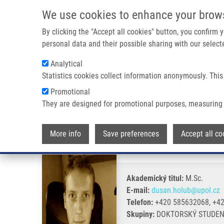
Přejít k hlavnímu obsahu
We use cookies to enhance your brow
By clicking the "Accept all cookies" button, you confirm
personal data and their possible sharing with our selecte
Analytical
Statistics cookies collect information anonymously. This
Drobečková navigace
Promotional
Domů
Holub Dušan Ph.D.
They are designed for promotional purposes, measuring 
Holub Dušan Ph.D.
More info
Save preferences
Accept all co
Akademický titul:
M.Sc.
E-mail:
dusan.holub@upol.cz
Telefon:
+420 585632068, +4
Skupiny:
DOKTORSKÝ STUDENT