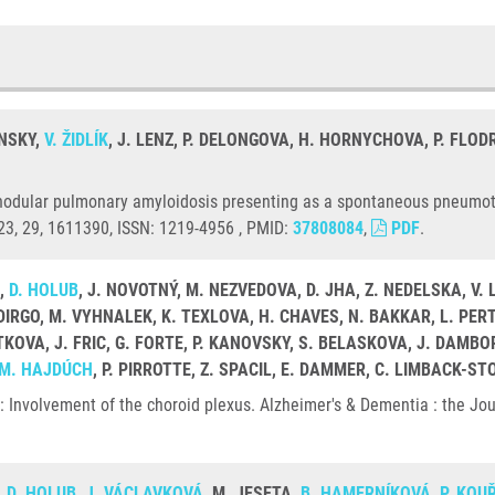
INSKY,
V. ŽIDLÍK
, J. LENZ, P. DELONGOVA, H. HORNYCHOVA, P. FLOD
odular pulmonary amyloidosis presenting as a spontaneous pneumothor
23, 29, 1611390, ISSN: 1219-4956 , PMID:
37808084
,
PDF
.
A,
D. HOLUB
, J. NOVOTNÝ, M. NEZVEDOVA, D. JHA, Z. NEDELSKA, V.
IRGO, M. VYHNALEK, K. TEXLOVA, H. CHAVES, N. BAKKAR, L. PERT
A, J. FRIC, G. FORTE, P. KANOVSKY, S. BELASKOVA, J. DAMBORSK
M. HAJDÚCH
, P. PIRROTTE, Z. SPACIL, E. DAMMER, C. LIMBACK-ST
 Involvement of the choroid plexus. Alzheimer's & Dementia : the Jou
,
D. HOLUB
,
J. VÁCLAVKOVÁ
, M. JESETA,
B. HAMERNÍKOVÁ
,
P. KOU