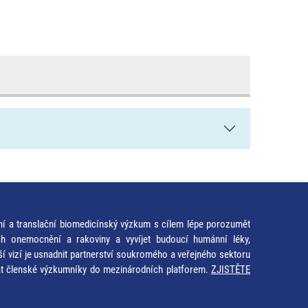
ní a translační biomedicínský výzkum s cílem lépe porozumět
ích onemocnění a rakoviny a vyvíjet budoucí humánní léky,
ší vizí je usnadnit partnerství soukromého a veřejného sektoru
at členské výzkumníky do mezinárodních platforem.
ZJISTĚTE