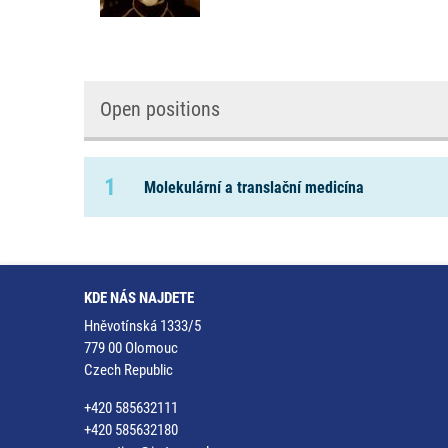
Open positions
1
Molekulární a translační medicína
KDE NÁS NAJDETE
Hněvotínská 1333/5
779 00 Olomouc
Czech Republic
+420 585632111
+420 585632180