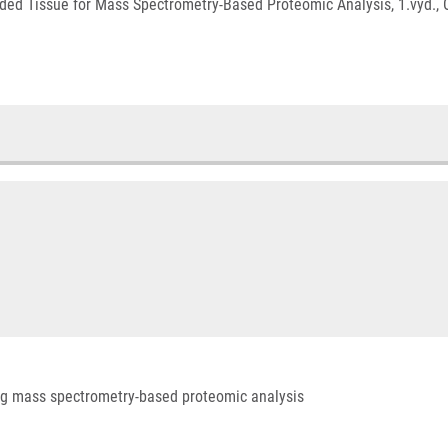
ed Tissue for Mass Spectrometry-Based Proteomic Analysis, 1.vyd., O
ng mass spectrometry-based proteomic analysis