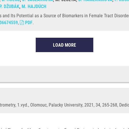
P. DŽUBÁK
,
M. HAJDÚCH
and Its Potential as a Source of Biomarkers in Female Tract Disorder
36674559
,
PDF
.
LOAD MORE
ometry, 1.vyd., Olomouc, Palacky University, 2021, 34, 265-268, Dedi